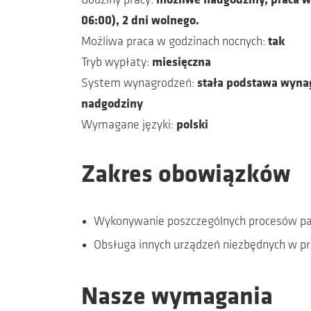
Godziny pracy:
możliwe nadgodziny, praca w r
06:00), 2 dni wolnego.
Możliwa praca w godzinach nocnych:
tak
Nawożenie
Do 
Tryb wypłaty:
miesięczna
System wynagrodzeń:
stała podstawa wynag
Nawozy
Katalo
nadgodziny
Programy nawożenia
Wymagane języki:
polski
Chelaty
Nawozy 2.0
Zakres obowiązków
Wykonywanie poszczególnych procesów p
Obsługa innych urządzeń niezbędnych w pr
Nasze wymagania