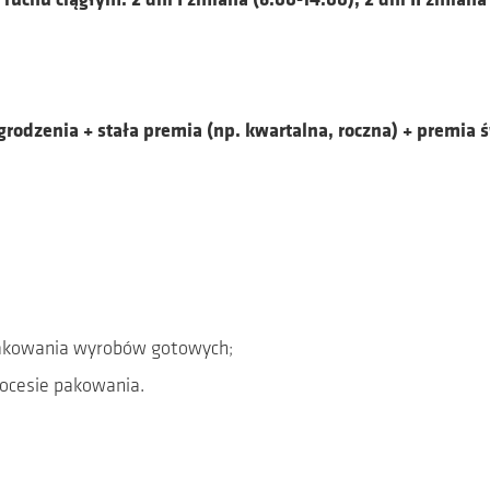
uchu ciągłym: 2 dni I zmiana (6:00-14:00), 2 dni II zmiana 
pobrania
Legal
rodzenia + stała premia (np. kwartalna, roczna) + premia
gi
Polityka prywatności
RODO
Informacja publiczna ADOB®
Charakterystyka składowan
substancji niebezpiecznych
Spektrometr rentgenowski
Strategia podatkowa
akowania wyrobów gotowych;
ocesie pakowania.