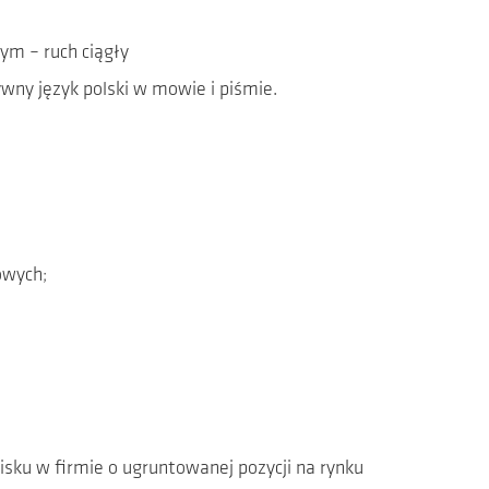
ADOB® 2026
m – ruch ciągły
ny język polski w mowie i piśmie.
owych;
ku w firmie o ugruntowanej pozycji na rynku