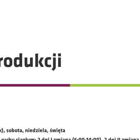
B®
Nawozy
Chelaty
Nawożenie
Aktualności
rodukcji
cownik Produ
Strona główna
>
Praca
>
Pracownik Produkcji
), sobota, niedziela, święta