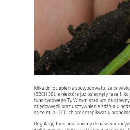
Kilka dni ocieplenia spowodowało, że w wielu
(BBCH 30), a niektóre już osiągnęły fazę 1. 
fungicydowego T
. W tym stadium na głównym
1
międzywęźli oraz usztywnienie źdźbła u pod
są to m.in.: CCC, chlorek mepikwatu, proheksa
Regulację łanu powinniśmy dopasować indywidu