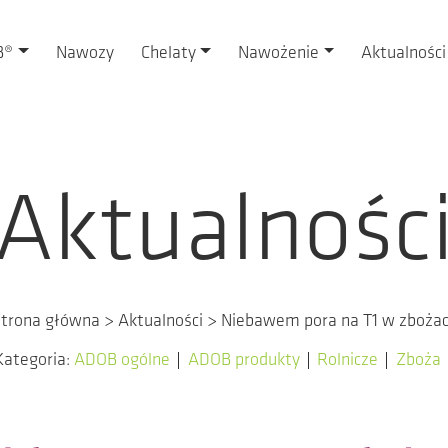
B®
Nawozy
Chelaty
Nawożenie
Aktualności
Aktualnośc
trona główna
>
Aktualności
>
Niebawem pora na T1 w zboża
Kategoria:
ADOB ogólne
ADOB produkty
Rolnicze
Zboża