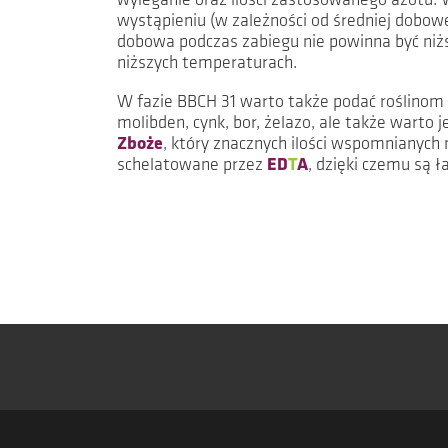
wyleganie oraz ilości zastosowanego azotu. 
wystąpieniu (w zależności od średniej dobowe
dobowa podczas zabiegu nie powinna być niższ
niższych temperaturach.
W fazie BBCH 31 warto także podać roślinom
molibden, cynk, bor, żelazo, ale także warto
Zboże
, który znacznych ilości wspomnianych
schelatowane przez
ED
T
A
, dzięki czemu są 