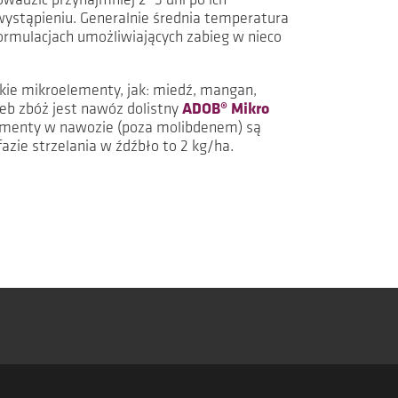
wadzić przynajmniej 2–3 dni po ich
 wystąpieniu. Generalnie średnia temperatura
formulacjach umożliwiających zabieg w nieco
kie mikroelementy, jak: miedź, mangan,
zeb zbóż jest nawóz dolistny
ADOB® Mikro
elementy w nawozie (poza molibdenem) są
azie strzelania w źdźbło to 2 kg/ha.