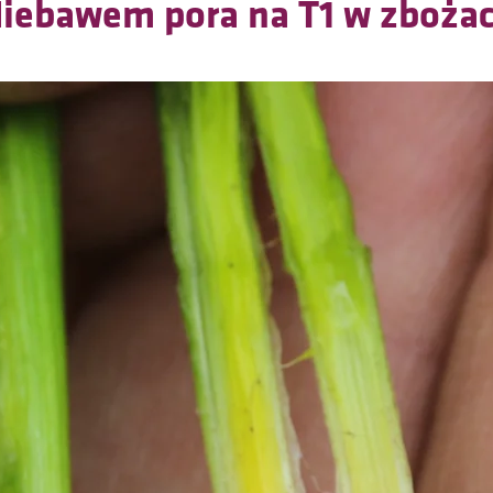
iebawem pora na T1 w zboża