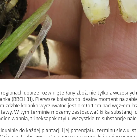
 regionach dobrze rozwinięte łany zbóż, nie tylko z wczesny
kolanka (BBCH 31). Pierwsze kolanko to idealny moment na zabi
 źdźble kolanko wyczuwalne jest około 1 cm nad węzłem krze
stawy. W tym terminie możemy zastosować kilka substancji c
dion wapnia, trineksapak etylu. Wszystkie te substancje nale
alnie do każdej plantacji i jej potencjału, terminu siewu, s