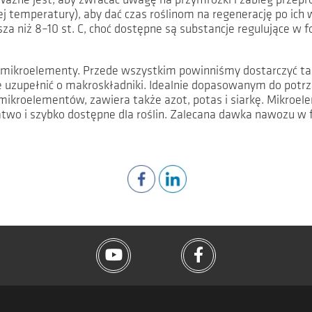
Ważne jest, aby zwracać uwagę na przymrozki i zabieg przepro
j temperatury), aby dać czas roślinom na regenerację po ich
a niż 8–10 st. C, choć dostępne są substancje regulujące w 
 mikroelementy. Przede wszystkim powinniśmy dostarczyć ta
 je uzupełnić o makroskładniki. Idealnie dopasowanym do potr
 mikroelementów, zawiera także azot, potas i siarkę. Mikro
łatwo i szybko dostępne dla roślin. Zalecana dawka nawozu w f