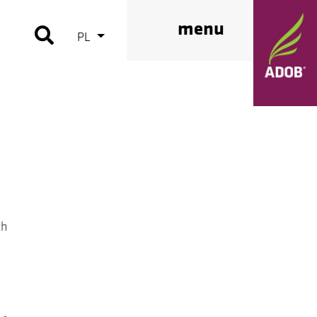
menu
PL
i
ch